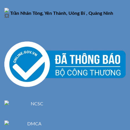
Trần Nhân Tông, Yên Thành, Uông Bí , Quảng Ninh