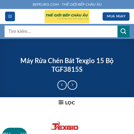
Chuyển
BEPEURO.COM - THẾ GIỚI BẾP CHÂU ÂU
đến
MUA NGAY
nội
dung
Tìm
kiếm:
Máy Rửa Chén Bát Texgio 15 Bộ
TGF3815S
LỌC