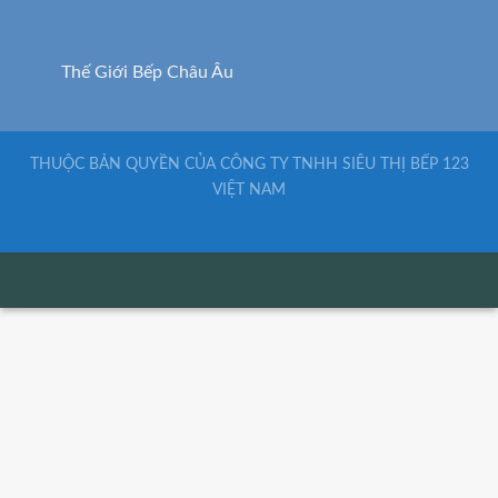
Thế Giới Bếp Châu Âu
THUỘC BẢN QUYỀN CỦA CÔNG TY TNHH SIÊU THỊ BẾP 123
VIỆT NAM