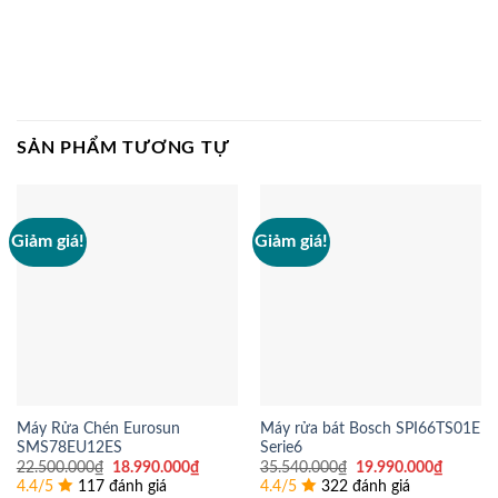
SẢN PHẨM TƯƠNG TỰ
Giảm giá!
Giảm giá!
Máy Rửa Chén Eurosun
Máy rửa bát Bosch SPI66TS01E
SMS78EU12ES
Serie6
Giá
Giá
Giá
Giá
22.500.000
₫
18.990.000
₫
35.540.000
₫
19.990.000
₫
gốc
hiện
gốc
hiện
4.4/5
117 đánh giá
4.4/5
322 đánh giá
là:
tại
là:
tại