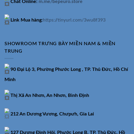
Chát Online:
m.me/bepeuro.store
Link Mua hàng
:
https://tinyurl.com/3wu8f393
SHOWROOM TRƯNG BÀY MIỀN NAM & MIỀN
TRUNG
90 Đại Lộ 3, Phường Phước Long , TP. Thủ Đức, Hồ Chí
Minh
Thị Xã An Nhơn, An Nhơn, Bình Định
212 An Dương Vương, Chưpưh, Gia Lai
127 Dương Đình Hội, Phước Long B, TP. Thủ Đức, Hồ