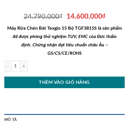
Giá
Giá
24.790.000
₫
14.600.000
₫
gốc
hiện
Máy Rửa Chén Bát Texgio 15 Bộ TGF3815S là sản phẩm
là:
tại
24.790.000₫.
là:
đã được phòng thử nghiệm TUV, EMC của Đức thẩm
14.600
định.
Chứng nhận đạt tiêu chuẩn châu Âu –
GS/CS/CE/ROHS
Máy Rửa Chén Bát Texgio 15 Bộ TGF3815S số lượng
THÊM VÀO GIỎ HÀNG
MÔ TẢ