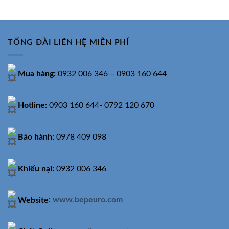
22.500.000₫.
là:
35.540.000₫.
là:
18.990.000₫.
19.990.
TỔNG ĐÀI LIÊN HỆ MIỄN PHÍ
Mua hàng:
0932 006 346 – 0903 160 644
Hotline:
0903 160 644- 0792 120 670
Bảo hành:
0978 409 098
Khiếu nại:
0932 006 346
Website
:
www.bepeuro.com