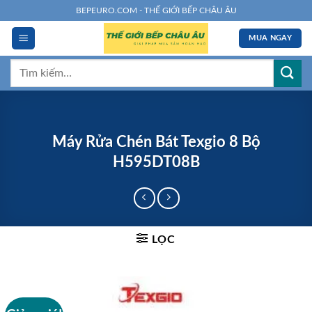
Chuyển
BEPEURO.COM - THẾ GIỚI BẾP CHÂU ÂU
đến
MUA NGAY
nội
dung
Tìm
kiếm:
Máy Rửa Chén Bát Texgio 8 Bộ
H595DT08B
LỌC