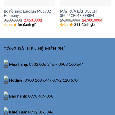
Bộ nồi inox Eurosun MC1702
MÁY RỬA BÁT BOSCH
Harmony
SMI46GB01E SERIE4
Giá
Giá
Giá
Giá
3.500.000
₫
2.450.000
₫
29.900.000
₫
24.900.000
₫
gốc
hiện
gốc
hiện
4.4/5
56 đánh giá
4.4/5
311 đánh giá
là:
tại
là:
tại
3.500.000₫.
là:
29.900.000₫.
là:
2.450.000₫.
24.900.
TỔNG ĐÀI LIÊN HỆ MIỄN PHÍ
Mua hàng:
0932 006 346 – 0903 160 644
Hotline:
0903 160 644- 0792 120 670
Bảo hành:
0978 409 098
Khiếu nại:
0932 006 346