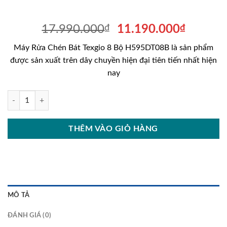
Giá
Giá
17.990.000
₫
11.190.000
₫
gốc
hiện
Máy Rửa Chén Bát Texgio 8 Bộ H595DT08B là sản phẩm
là:
tại
được sản xuất trên dây chuyền hiện đại tiên tiến nhất hiện
17.990.000₫.
là:
nay
11.190
Máy Rửa Chén Bát Texgio 8 Bộ H595DT08B số lượng
THÊM VÀO GIỎ HÀNG
MÔ TẢ
ĐÁNH GIÁ (0)