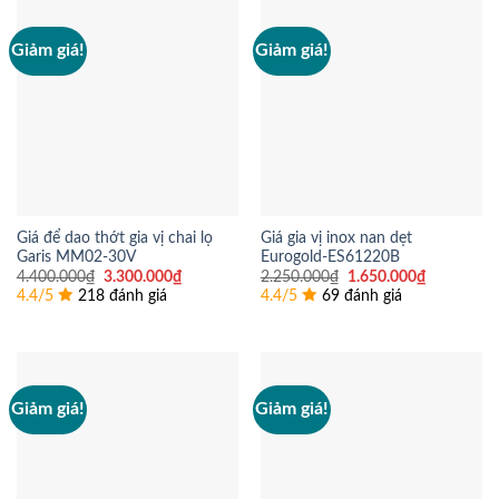
Giảm giá!
Giảm giá!
Giá để dao thớt gia vị chai lọ
Giá gia vị inox nan dẹt
Garis MM02-30V
Eurogold-ES61220B
Giá
Giá
Giá
Giá
4.400.000
₫
3.300.000
₫
2.250.000
₫
1.650.000
₫
gốc
hiện
gốc
hiện
4.4/5
218 đánh giá
4.4/5
69 đánh giá
là:
tại
là:
tại
4.400.000₫.
là:
2.250.000₫.
là:
3.300.000₫.
1.650.000
Giảm giá!
Giảm giá!