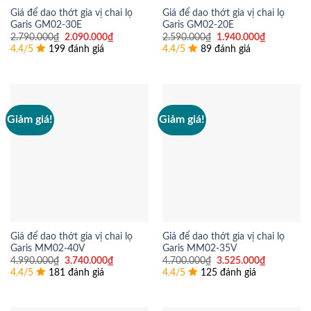
Giá để dao thớt gia vị chai lọ
Giá để dao thớt gia vị chai lọ
Garis GM02-30E
Garis GM02-20E
Giá
Giá
Giá
Giá
2.790.000
₫
2.090.000
₫
2.590.000
₫
1.940.000
₫
gốc
hiện
gốc
hiện
4.4/5
199 đánh giá
4.4/5
89 đánh giá
là:
tại
là:
tại
2.790.000₫.
là:
2.590.000₫.
là:
2.090.000₫.
1.940.000
Giảm giá!
Giảm giá!
Giá để dao thớt gia vị chai lọ
Giá để dao thớt gia vị chai lọ
Garis MM02-40V
Garis MM02-35V
Giá
Giá
Giá
Giá
4.990.000
₫
3.740.000
₫
4.700.000
₫
3.525.000
₫
gốc
hiện
gốc
hiện
4.4/5
181 đánh giá
4.4/5
125 đánh giá
là:
tại
là:
tại
4.990.000₫.
là:
4.700.000₫.
là:
3.740.000₫.
3.525.000