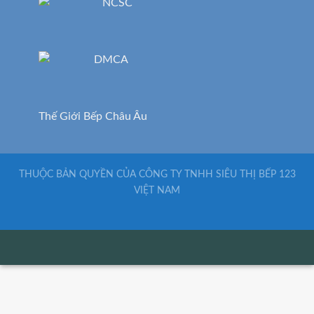
Thế Giới Bếp Châu Âu
THUỘC BẢN QUYỀN CỦA CÔNG TY TNHH SIÊU THỊ BẾP 123
VIỆT NAM