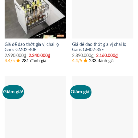
Giá để dao thớt gia vị chai lọ
Giá để dao thớt gia vị chai lọ
Garis GM02-40E
Garis GM02-35E
Giá
Giá
Giá
Giá
2.990.000
₫
2.240.000
₫
2.890.000
₫
2.160.000
₫
gốc
hiện
gốc
hiện
4.4/5
281 đánh giá
4.4/5
233 đánh giá
là:
tại
là:
tại
2.990.000₫.
là:
2.890.000₫.
là:
2.240.000₫.
2.160.000
Giảm giá!
Giảm giá!