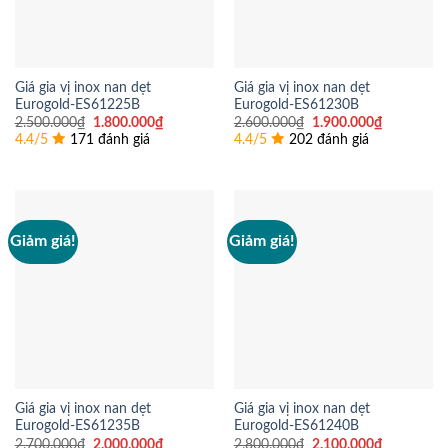
Giá gia vị inox nan dẹt
Giá gia vị inox nan dẹt
Eurogold-ES61225B
Eurogold-ES61230B
Giá
Giá
Giá
Giá
2.500.000
₫
1.800.000
₫
2.600.000
₫
1.900.000
₫
gốc
hiện
gốc
hiện
4.4/5
171 đánh giá
4.4/5
202 đánh giá
là:
tại
là:
tại
2.500.000₫.
là:
2.600.000₫.
là:
1.800.000₫.
1.900.000
Giảm giá!
Giảm giá!
Giá gia vị inox nan dẹt
Giá gia vị inox nan dẹt
Eurogold-ES61235B
Eurogold-ES61240B
Giá
Giá
Giá
Giá
2.700.000
₫
2.000.000
₫
2.800.000
₫
2.100.000
₫