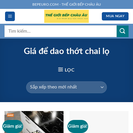
Chuyển
BEPEURO.COM - THẾ GIỚI BẾP CHÂU ÂU
đến
MUA NGAY
nội
dung
Tìm
kiếm:
Giá để dao thớt chai lọ
LỌC
Giảm giá!
Giảm giá!