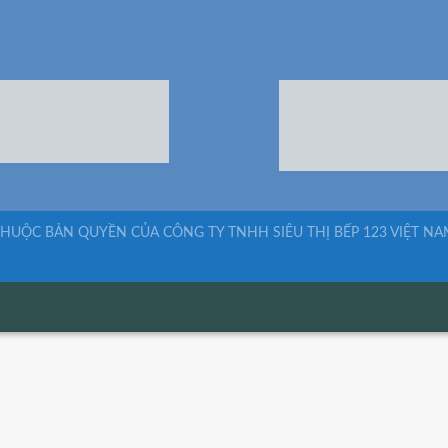
HUỘC BẢN QUYỀN CỦA CÔNG TY TNHH SIÊU THỊ BẾP 123 VIỆT NA