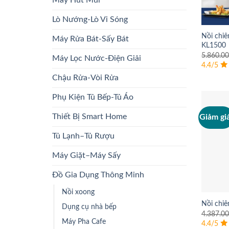
Máy Hút Mùi
Lò Nướng-Lò Vi Sóng
Nồi chiê
Máy Rửa Bát-Sấy Bát
KL1500
5.860.0
Máy Lọc Nước-Điện Giải
4.4/5
Chậu Rửa-Vòi Rửa
Phụ Kiện Tủ Bếp-Tủ Áo
Thiết Bị Smart Home
Giảm gi
Tủ Lạnh–Tủ Rượu
Máy Giặt–Máy Sấy
Đồ Gia Dụng Thông Minh
Nồi xoong
Nồi chiê
Dụng cụ nhà bếp
4.387.0
Máy Pha Cafe
4.4/5