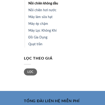
Nồi chiên không dầu
Nồi chiên hơi nước
Máy làm sữa hạt
Máy ép chậm
Máy Lọc Không Khí
Đồ Gia Dụng
Quạt trần
LỌC THEO GIÁ
Giá
Giá
LỌC
tối
tối
thiểu
đa
TỔNG ĐÀI LIÊN HỆ MIỄN PHÍ