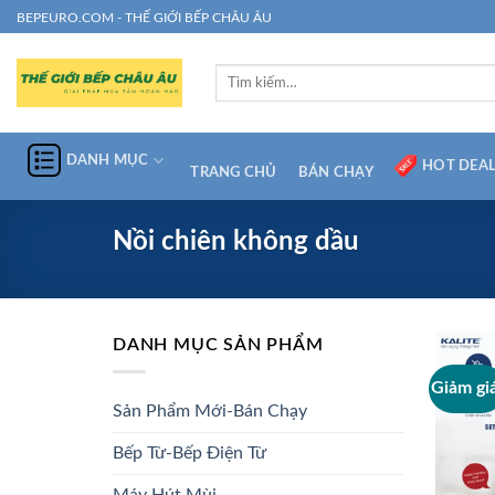
Chuyển
BEPEURO.COM - THẾ GIỚI BẾP CHÂU ÂU
đến
nội
Tìm
dung
kiếm:
DANH MỤC
HOT DEA
TRANG CHỦ
BÁN CHẠY
Nồi chiên không dầu
DANH MỤC SẢN PHẨM
Giảm gi
Sản Phẩm Mới-Bán Chạy
Bếp Từ-Bếp Điện Từ