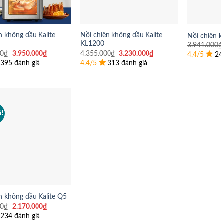
n không dầu Kalite
Nồi chiên không dầu Kalite
Nồi chiên 
KL1200
3.941.000
Giá
Giá
Giá
Giá
00
₫
3.950.000
₫
4.355.000
₫
3.230.000
₫
4.4/5
2
gốc
hiện
gốc
hiện
395 đánh giá
4.4/5
313 đánh giá
là:
tại
là:
tại
5.860.000₫.
là:
4.355.000₫.
là:
3.950.000₫.
3.230.000₫.
á!
n không dầu Kalite Q5
Giá
Giá
00
₫
2.170.000
₫
gốc
hiện
234 đánh giá
là:
tại