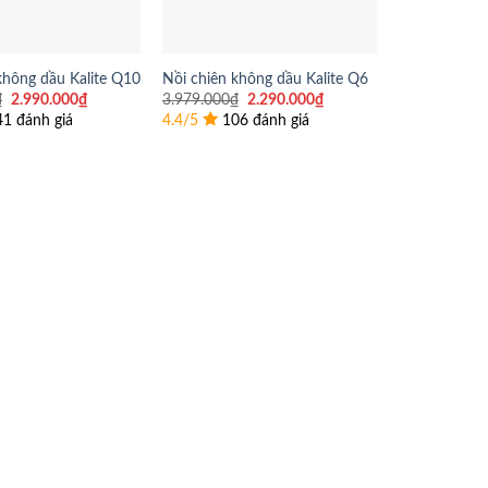
không dầu Kalite Q10
Nồi chiên không dầu Kalite Q6
Giá
Giá
Giá
Giá
₫
2.990.000
₫
3.979.000
₫
2.290.000
₫
gốc
hiện
gốc
hiện
41 đánh giá
4.4/5
106 đánh giá
là:
tại
là:
tại
3.941.000₫.
là:
3.979.000₫.
là:
2.990.000₫.
2.290.000₫.