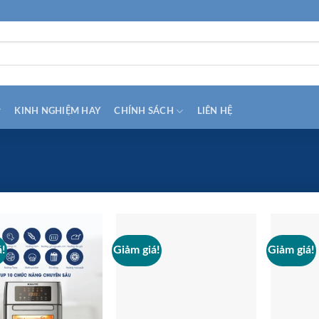
L
KINH NGHIỆM HAY
CHÍNH SÁCH
LIÊN HỆ
á!
Giảm giá!
Giảm giá!