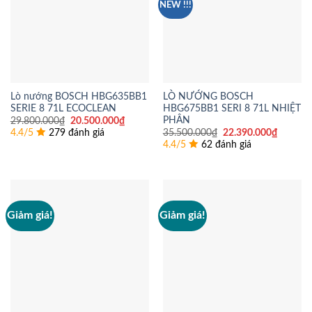
NEW !!!
Lò nướng BOSCH HBG635BB1
LÒ NƯỚNG BOSCH
SERIE 8 71L ECOCLEAN
HBG675BB1 SERI 8 71L NHIỆT
PHÂN
Giá
Giá
29.800.000
₫
20.500.000
₫
gốc
hiện
Giá
Giá
4.4/5
279 đánh giá
35.500.000
₫
22.390.000
₫
là:
tại
gốc
hiện
4.4/5
62 đánh giá
29.800.000₫.
là:
là:
tại
20.500.000₫.
35.500.000₫.
là:
22.390.
Giảm giá!
Giảm giá!