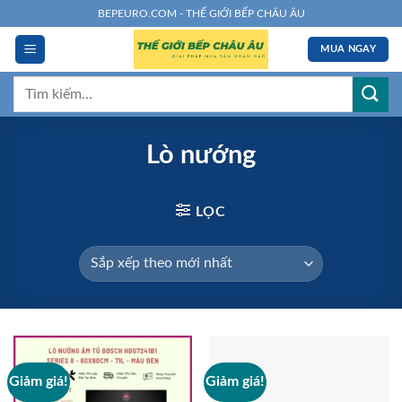
Chuyển
BEPEURO.COM - THẾ GIỚI BẾP CHÂU ÂU
đến
MUA NGAY
nội
dung
Tìm
kiếm:
Lò nướng
LỌC
Giảm giá!
Giảm giá!