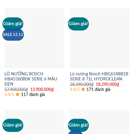
10.990.
Giảm giá!
Giảm giá!
SALE 12.12
LÒ NƯỚNG BOSCH
Lò nướng Bosch HBG634BB1B
HBA5360B0K SERIE 6 MÀU
SERIE 8 71L HYDROCLEAN
ĐEN
Giá
Giá
28.390.000
₫
18.290.000
₫
gốc
hiện
Giá
Giá
17.900.000
₫
13.900.000
₫
4.4/5
171 đánh giá
là:
tại
gốc
hiện
4.4/5
117 đánh giá
28.390.000₫.
là:
là:
tại
18.290.
17.900.000₫.
là:
13.900.000₫.
Giảm giá!
Giảm giá!