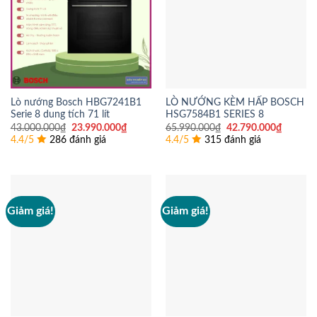
Lò nướng Bosch HBG7241B1
LÒ NƯỚNG KÈM HẤP BOSCH
Serie 8 dung tích 71 lít
HSG7584B1 SERIES 8
Giá
Giá
Giá
Giá
43.000.000
₫
23.990.000
₫
65.990.000
₫
42.790.000
₫
gốc
hiện
gốc
hiện
4.4/5
286 đánh giá
4.4/5
315 đánh giá
là:
tại
là:
tại
43.000.000₫.
là:
65.990.000₫.
là:
23.990.000₫.
42.790.
Giảm giá!
Giảm giá!