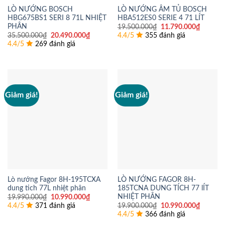
LÒ NƯỚNG BOSCH
LÒ NƯỚNG ÂM TỦ BOSCH
HBG675BS1 SERI 8 71L NHIỆT
HBA512ES0 SERIE 4 71 LÍT
PHÂN
Giá
Giá
19.500.000
₫
11.790.000
₫
gốc
hiện
Giá
Giá
35.500.000
₫
20.490.000
₫
4.4/5
355 đánh giá
là:
tại
gốc
hiện
4.4/5
269 đánh giá
19.500.000₫.
là:
là:
tại
11.790.
35.500.000₫.
là:
20.490.000₫.
Giảm giá!
Giảm giá!
Lò nướng Fagor 8H-195TCXA
LÒ NƯỚNG FAGOR 8H-
dung tich 77L nhiệt phân
185TCNA DUNG TÍCH 77 lÍT
NHIỆT PHÂN
Giá
Giá
19.990.000
₫
10.990.000
₫
gốc
hiện
Giá
Giá
4.4/5
371 đánh giá
19.900.000
₫
10.990.000
₫
là:
tại
gốc
hiện
4.4/5
366 đánh giá
19.990.000₫.
là:
là:
tại
10.990.000₫.
19.900.000₫.
là: