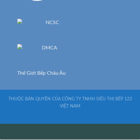
Thế Giới Bếp Châu Âu
THUỘC BẢN QUYỀN CỦA CÔNG TY TNHH SIÊU THỊ BẾP 123
VIỆT NAM