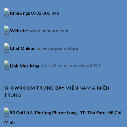
Khiếu nại:
0932 006 346
Website
:
www.bepeuro.com
Chát Online:
m.me/bepeuro.store
Link Mua hàng
:
https://tinyurl.com/3wu8f393
SHOWROOM TRƯNG BÀY MIỀN NAM & MIỀN
TRUNG
90 Đại Lộ 3, Phường Phước Long , TP. Thủ Đức, Hồ Chí
Minh