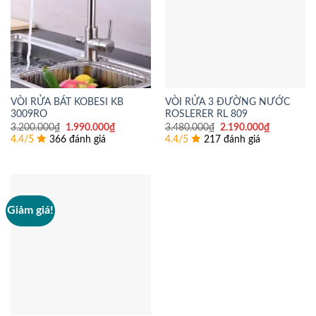
VÒI RỬA BÁT KOBESI KB
VÒI RỬA 3 ĐƯỜNG NƯỚC
3009RO
ROSLERER RL 809
Giá
Giá
Giá
Giá
3.200.000
₫
1.990.000
₫
3.480.000
₫
2.190.000
₫
gốc
hiện
gốc
hiện
4.4/5
366 đánh giá
4.4/5
217 đánh giá
là:
tại
là:
tại
3.200.000₫.
là:
3.480.000₫.
là:
1.990.000₫.
2.190.000
Giảm giá!