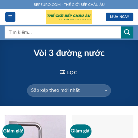
Chuyển
BEPEURO.COM - THẾ GIỚI BẾP CHÂU ÂU
đến
MUA NGAY
nội
dung
Tìm
kiếm:
Vòi 3 đường nước
LỌC
Giảm giá!
Giảm giá!