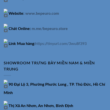
Website
:
www.bepeuro.com
Chát Online:
m.me/bepeuro.store
Link Mua hàng
:
https://tinyurl.com/3wu8f393
SHOWROOM TRƯNG BÀY MIỀN NAM & MIỀN
TRUNG
90 Đại Lộ 3, Phường Phước Long , TP. Thủ Đức, Hồ Chí
Minh
Thị Xã An Nhơn, An Nhơn, Bình Định