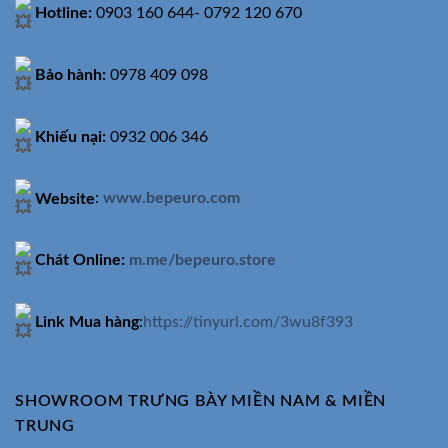
Hotline:
0903 160 644- 0792 120 670
Bảo hành:
0978 409 098
Khiếu nại:
0932 006 346
Website
:
www.bepeuro.com
Chát Online:
m.me/bepeuro.store
Link Mua hàng
:
https://tinyurl.com/3wu8f393
SHOWROOM TRƯNG BÀY MIỀN NAM & MIỀN
TRUNG