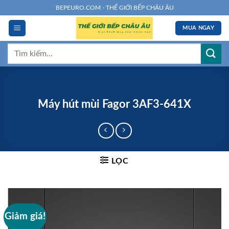
Chuyển
BEPEURO.COM - THẾ GIỚI BẾP CHÂU ÂU
đến
MUA NGAY
nội
dung
Tìm
kiếm:
Máy hút mùi Fagor 3AF3-641X
LỌC
Giảm giá!