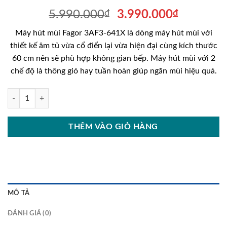
Giá
Giá
5.990.000
₫
3.990.000
₫
gốc
hiện
Máy hút mùi Fagor 3AF3-641X là dòng máy hút mùi với
là:
tại
thiết kế âm tủ vừa cổ điển lại vừa hiện đại cùng kích thước
5.990.000₫.
là:
60 cm nên sẽ phù hợp không gian bếp. Máy hút mùi với 2
3.990.00
chế độ là thông gió hay tuần hoàn giúp ngăn mùi hiệu quả.
Máy hút mùi Fagor 3AF3-641X số lượng
THÊM VÀO GIỎ HÀNG
MÔ TẢ
ĐÁNH GIÁ (0)