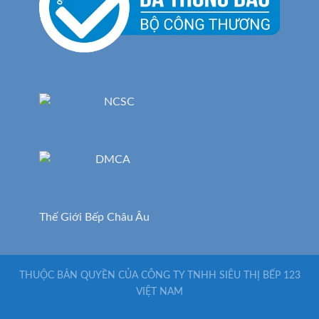
Thế Giới Bếp Châu Âu
THUỘC BẢN QUYỀN CỦA CÔNG TY TNHH SIÊU THỊ BẾP 123
VIỆT NAM