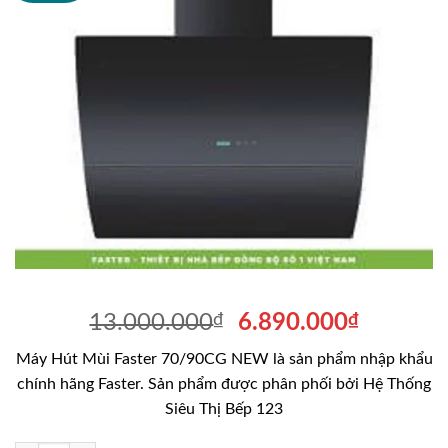
Giá
Giá
13.000.000
₫
6.890.000
₫
gốc
hiện
Máy Hút Mùi Faster 70/90CG NEW là sản phẩm nhập khẩu
là:
tại
chính hãng Faster. Sản phẩm được phân phối bởi Hệ Thống
13.000.000₫.
là:
Siêu Thị Bếp 123
6.890.0