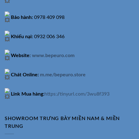
Bảo hành:
0978 409 098
Khiếu nại:
0932 006 346
Website
:
www.bepeuro.com
Chát Online:
m.me/bepeuro.store
Link Mua hàng
:
https://tinyurl.com/3wu8f393
SHOWROOM TRƯNG BÀY MIỀN NAM & MIỀN
TRUNG