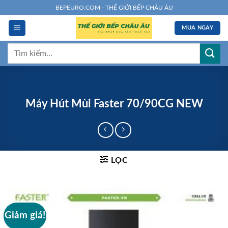
Chuyển
BEPEURO.COM - THẾ GIỚI BẾP CHÂU ÂU
đến
MUA NGAY
nội
dung
Tìm
kiếm:
Máy Hút Mùi Faster 70/90CG NEW
LỌC
Giảm giá!