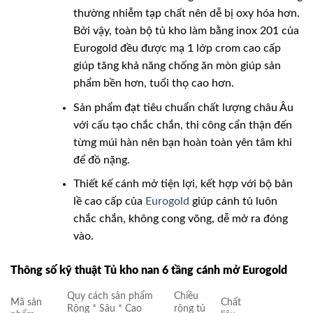
thường nhiễm tạp chất nên dễ bị oxy hóa hơn.
Bởi vậy, toàn bộ tủ kho làm bằng inox 201 của
Eurogold đều được mạ 1 lớp crom cao cấp
giúp tăng khả năng chống ăn mòn giúp sản
phẩm bền hơn, tuổi thọ cao hơn.
Sản phẩm đạt tiêu chuẩn chất lượng châu Âu
với cấu tạo chắc chắn, thi công cẩn thận đến
từng múi hàn nên bạn hoàn toàn yên tâm khi
để đồ nặng.
Thiết kế cánh mở tiện lợi, kết hợp với bộ bản
lề cao cấp của
Eurogold
giúp cánh tủ luôn
chắc chắn, không cong võng, dễ mở ra đóng
vào.
Thông số kỹ thuật Tủ kho nan 6 tầng cánh mở Eurogold
Quy cách sản phẩm
Chiều
Mã sản
Chất
Rộng * Sâu * Cao
rộng tủ