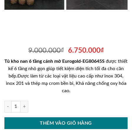
Giá
Giá
9.000.000
₫
6.750.000
₫
gốc
hiện
Tủ kho nan 6 tầng cánh mở Eurogold-EG80645S
được thiết
là:
tại
kế 6 tầng nhỏ gọn giúp tiết kiệm diện tích tối đa cho căn
9.000.000₫.
là:
bếp.Được làm từ các loại vật liệu cao cấp như inox 304,
6.750.00
inox 201 và thép mạ crom bền bỉ, Khả năng chống oxy hóa
cao.
Tủ kho nan 6 tầng cánh mở Eurogold-EG80645S số lượng
THÊM VÀO GIỎ HÀNG