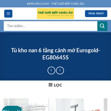
Chuyển
BEPEURO.COM - THẾ GIỚI BẾP CHÂU ÂU
đến
MUA NGAY
nội
dung
Tìm
kiếm:
Tủ kho nan 6 tầng cánh mở Eurogold-
EG80645S
LỌC