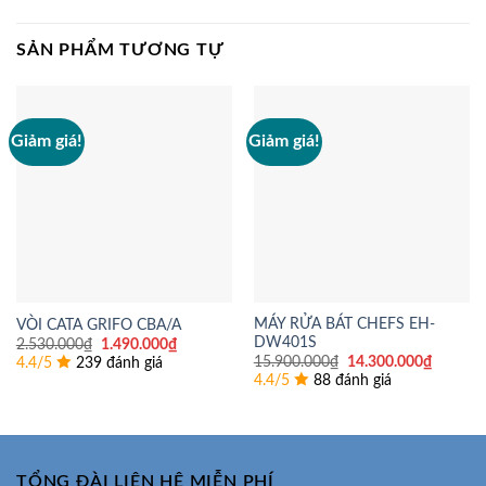
SẢN PHẨM TƯƠNG TỰ
Giảm giá!
Giảm giá!
MÁY RỬA BÁT CHEFS EH-
VÒI CATA GRIFO CBA/A
DW401S
Giá
Giá
2.530.000
₫
1.490.000
₫
gốc
hiện
Giá
Giá
15.900.000
₫
14.300.000
₫
4.4/5
239 đánh giá
là:
tại
gốc
hiện
4.4/5
88 đánh giá
2.530.000₫.
là:
là:
tại
1.490.000₫.
15.900.000₫.
là:
14.300.
TỔNG ĐÀI LIÊN HỆ MIỄN PHÍ